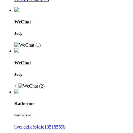
WeChat
Judy
WeChat
Judy
<
Katherine
Katherine
live:.cid.cfc4dfe13518559b