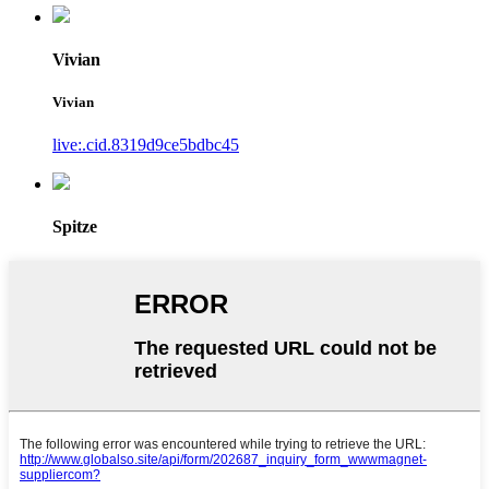
Vivian
Vivian
live:.cid.8319d9ce5bdbc45
Spitze