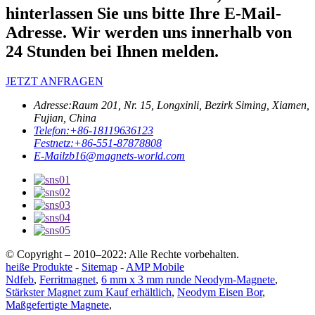
hinterlassen Sie uns bitte Ihre E-Mail-
Adresse. Wir werden uns innerhalb von
24 Stunden bei Ihnen melden.
JETZT ANFRAGEN
Adresse:
Raum 201, Nr. 15, Longxinli, Bezirk Siming, Xiamen,
Fujian, China
Telefon:
+86-18119636123
Festnetz:
+86-551-87878808
E-Mail
zb16@magnets-world.com
© Copyright – 2010–2022: Alle Rechte vorbehalten.
heiße Produkte
-
Sitemap
-
AMP Mobile
Ndfeb
,
Ferritmagnet
,
6 mm x 3 mm runde Neodym-Magnete
,
Stärkster Magnet zum Kauf erhältlich
,
Neodym Eisen Bor
,
Maßgefertigte Magnete
,