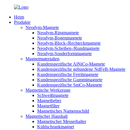
Heim
Produkte
Neodym-Magnete
Neodym-Ringmagnete
Neodym-Bogenmagnete
Neodym-Block-/Rechteckmagnete
Neodym-Scheiben-/Rundmagnete
Neodym-Sonderformmagnete
Magnetmaterialien
Kundenspezifische AlNiCo-Magnete
Kundenspezifische gebundene NdFeB-Magnete
Kundenspezifische Ferritmagnete
Kundenspezifische Gummimagnete
Kundenspezifische SmCo-Magnete
Magnetische Werkzeuge
Schweißmagnete
Magnetheber
Magnetfilter
Magnetisches Namensschild
Magnetischer Haushalt
Magnetischer Messerhalter
Kühlschrankmagnet