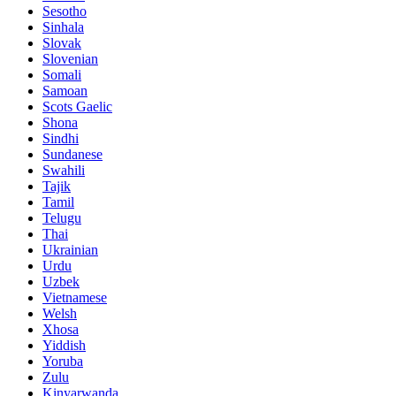
Sesotho
Sinhala
Slovak
Slovenian
Somali
Samoan
Scots Gaelic
Shona
Sindhi
Sundanese
Swahili
Tajik
Tamil
Telugu
Thai
Ukrainian
Urdu
Uzbek
Vietnamese
Welsh
Xhosa
Yiddish
Yoruba
Zulu
Kinyarwanda