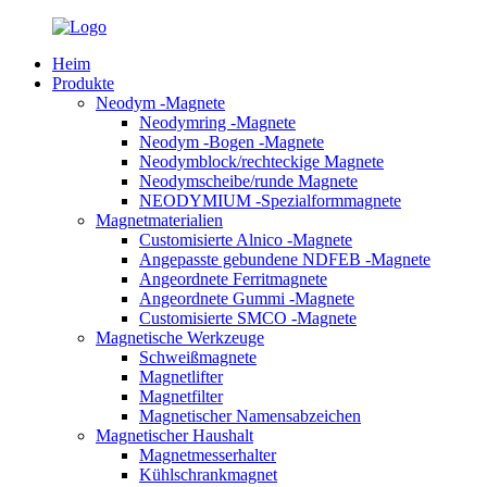
Heim
Produkte
Neodym -Magnete
Neodymring -Magnete
Neodym -Bogen -Magnete
Neodymblock/rechteckige Magnete
Neodymscheibe/runde Magnete
NEODYMIUM -Spezialformmagnete
Magnetmaterialien
Customisierte Alnico -Magnete
Angepasste gebundene NDFEB -Magnete
Angeordnete Ferritmagnete
Angeordnete Gummi -Magnete
Customisierte SMCO -Magnete
Magnetische Werkzeuge
Schweißmagnete
Magnetlifter
Magnetfilter
Magnetischer Namensabzeichen
Magnetischer Haushalt
Magnetmesserhalter
Kühlschrankmagnet