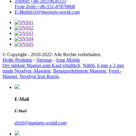
Telefon:
+86-18119636123
Feste Zeile:
+86-551-87878808
E-Mail
zb16@magnets-world.com
© Copyright - 2010-2022: Alle Rechte vorbehalten.
Heiße Produkte
-
Sitemap
-
Amp Mobile
Der stärkste Magnet zum Kauf erhältlich
,
Ndfeb
,
6 mm x 3 mm
runde Neodym -Magnete
,
Benutzerdefinierte Magnete
,
Ferrit -
Magnet
,
Neodym Iron Boron
,
E-Mail
E-Mail
zb16@magnets-world.com