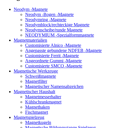
Neodym -Magnete
Neodym -Bogen -Magnete
Neodymring -Magnete
Neodymblock/rechteckige Magnete
Neodymscheibe/runde Magnete
NEODYMIUM -Spezialformmagnete
Magnetmaterialien
Customisierte Alnico -Magnete
Angepasste gebundene NDFEB -Magnete
Customisierte Ferrit -Magnete
Angeordnete Gummi -Magnete
Customisierte SMCO -Magnete
Magnetische Werkzeuge
Schweißmagnete
Magnetfilter
Magnetischer Namensabzeichen
Magnetischer Haushalt
Magnetmesserhalter
Kühlschrankmagnet
Magnethaken
Fischmagnet
Magnetspielzeug
Magnetkugeln
Magnetische Bildungsstange Spielzeug