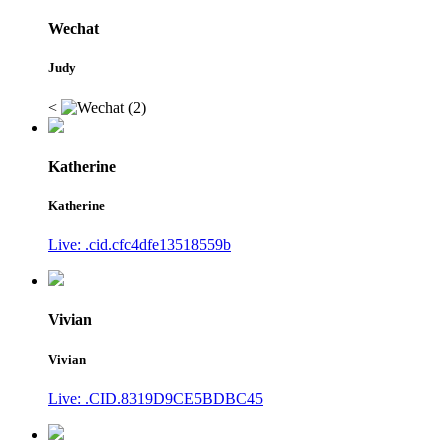
Wechat
Judy
<
Katherine
Katherine
Live: .cid.cfc4dfe13518559b
Vivian
Vivian
Live: .CID.8319D9CE5BDBC45