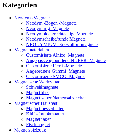
Kategorien
Neodym -Magnete
Neodym -Bogen -Magnete
Neodymring -Magnete
Neodymblock/rechteckige Magnete
Neodymscheibe/runde Magnete
NEODYMIUM -Spezialformmagnete
Magnetmaterialien
Customisierte Alnico -Magnete
Angepasste gebundene NDFEB -Magnete
Customisierte Ferrit -Magnete
Angeordnete Gummi -Magnete
Customisierte SMCO -Magnete
Magnetische Werkzeuge
Schweißmagnete
Magnetfilter
Magnetischer Namensabzeichen
Magnetischer Haushalt
Magnetmesserhalter
Kühlschrankmagnet
Magnethaken
Fischmagnet
Magnetspielzeug