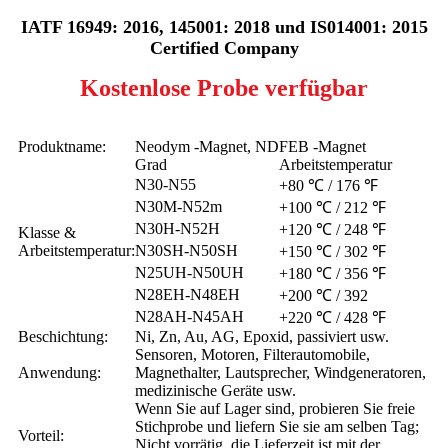
IATF 16949: 2016, 145001: 2018 und IS014001: 2015
Certified Company
Kostenlose Probe verfügbar
Produktname:
Neodym -Magnet, NDFEB -Magnet
Grad
Arbeitstemperatur
N30-N55
+80 ℃ / 176 ℉
N30M-N52m
+100 ℃ / 212 ℉
N30H-N52H
+120 ℃ / 248 ℉
Klasse &
Arbeitstemperatur:
N30SH-N50SH
+150 ℃ / 302 ℉
N25UH-N50UH
+180 ℃ / 356 ℉
N28EH-N48EH
+200 ℃ / 392
N28AH-N45AH
+220 ℃ / 428 ℉
Beschichtung:
Ni, Zn, Au, AG, Epoxid, passiviert usw.
Sensoren, Motoren, Filterautomobile,
Anwendung:
Magnethalter, Lautsprecher, Windgeneratoren,
medizinische Geräte usw.
Wenn Sie auf Lager sind, probieren Sie freie
Stichprobe und liefern Sie sie am selben Tag;
Vorteil:
Nicht vorrätig, die Lieferzeit ist mit der