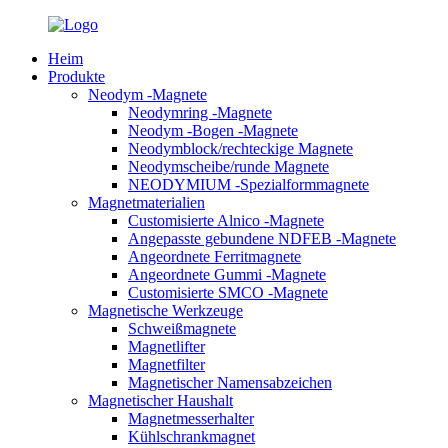
Heim
Produkte
Neodym -Magnete
Neodymring -Magnete
Neodym -Bogen -Magnete
Neodymblock/rechteckige Magnete
Neodymscheibe/runde Magnete
NEODYMIUM -Spezialformmagnete
Magnetmaterialien
Customisierte Alnico -Magnete
Angepasste gebundene NDFEB -Magnete
Angeordnete Ferritmagnete
Angeordnete Gummi -Magnete
Customisierte SMCO -Magnete
Magnetische Werkzeuge
Schweißmagnete
Magnetlifter
Magnetfilter
Magnetischer Namensabzeichen
Magnetischer Haushalt
Magnetmesserhalter
Kühlschrankmagnet