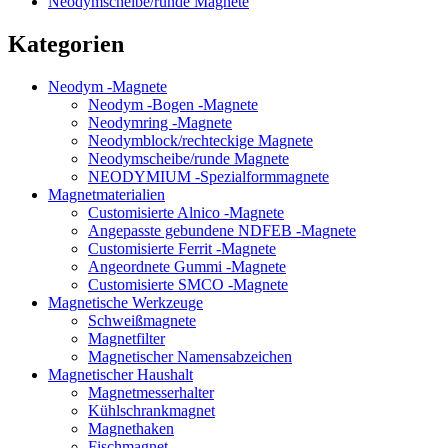
Neodymscheibe/runde Magnete
Kategorien
Neodym -Magnete
Neodym -Bogen -Magnete
Neodymring -Magnete
Neodymblock/rechteckige Magnete
Neodymscheibe/runde Magnete
NEODYMIUM -Spezialformmagnete
Magnetmaterialien
Customisierte Alnico -Magnete
Angepasste gebundene NDFEB -Magnete
Customisierte Ferrit -Magnete
Angeordnete Gummi -Magnete
Customisierte SMCO -Magnete
Magnetische Werkzeuge
Schweißmagnete
Magnetfilter
Magnetischer Namensabzeichen
Magnetischer Haushalt
Magnetmesserhalter
Kühlschrankmagnet
Magnethaken
Fischmagnet