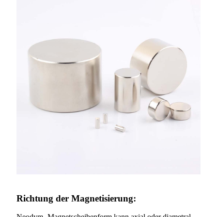
Richtung der Magnetisierung:
Neodym -Magnetscheibenform kann axial oder diametral