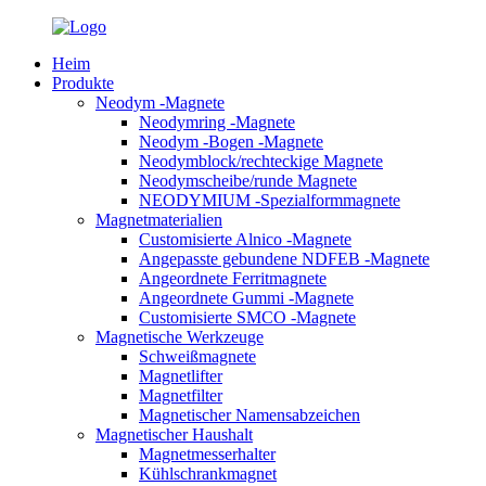
Heim
Produkte
Neodym -Magnete
Neodymring -Magnete
Neodym -Bogen -Magnete
Neodymblock/rechteckige Magnete
Neodymscheibe/runde Magnete
NEODYMIUM -Spezialformmagnete
Magnetmaterialien
Customisierte Alnico -Magnete
Angepasste gebundene NDFEB -Magnete
Angeordnete Ferritmagnete
Angeordnete Gummi -Magnete
Customisierte SMCO -Magnete
Magnetische Werkzeuge
Schweißmagnete
Magnetlifter
Magnetfilter
Magnetischer Namensabzeichen
Magnetischer Haushalt
Magnetmesserhalter
Kühlschrankmagnet